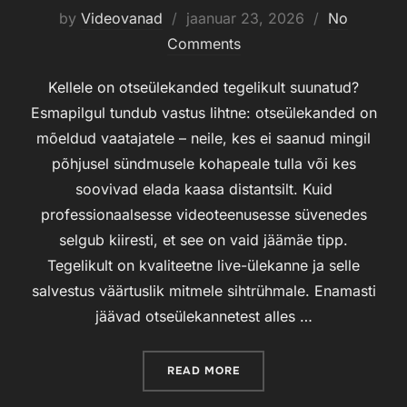
by
Videovanad
Posted
jaanuar 23, 2026
No
Comments
on
Kellele on otseülekanded tegelikult suunatud?
Esmapilgul tundub vastus lihtne: otseülekanded on
mõeldud vaatajatele – neile, kes ei saanud mingil
põhjusel sündmusele kohapeale tulla või kes
soovivad elada kaasa distantsilt. Kuid
professionaalsesse videoteenusesse süvenedes
selgub kiiresti, et see on vaid jäämäe tipp.
Tegelikult on kvaliteetne live-ülekanne ja selle
salvestus väärtuslik mitmele sihtrühmale. Enamasti
jäävad otseülekannetest alles …
READ MORE
“TARTU KEVEK OPEN 2026”