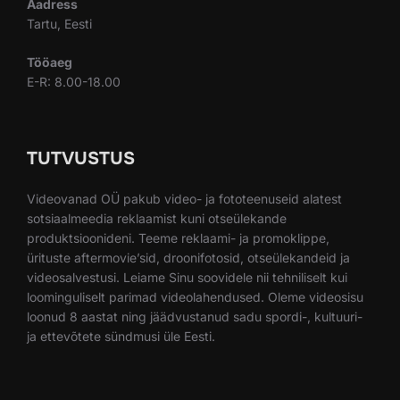
Aadress
Tartu, Eesti
Tööaeg
E-R: 8.00-18.00
TUTVUSTUS
Videovanad OÜ pakub video- ja fototeenuseid alatest
sotsiaalmeedia reklaamist kuni otseülekande
produktsioonideni. Teeme reklaami- ja promoklippe,
ürituste aftermovie’sid, droonifotosid, otseülekandeid ja
videosalvestusi. Leiame Sinu soovidele nii tehniliselt kui
loominguliselt parimad videolahendused. Oleme videosisu
loonud 8 aastat ning jäädvustanud sadu spordi-, kultuuri-
ja ettevõtete sündmusi üle Eesti.