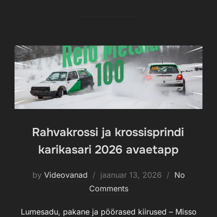
Rahvakrossi ja krossisprindi
karikasari 2026 avaetapp
by
Videovanad
Posted
jaanuar 13, 2026
No
Comments
on
Lumesadu, pakane ja pöörased kiirused – Misso