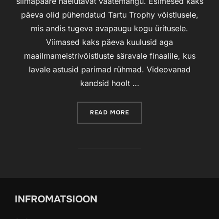
silmapaare naelutavat vaatemängu. Esimesed kaks
päeva olid pühendatud Tartu Trophy võistlusele,
mis andis tugeva avapaugu kogu üritusele.
Viimased kaks päeva kuulusid aga
maailmameistrivõistluste säravale finaalile, kus
lavale astusid parimad rühmad. Videovanad
kandsid hoolt …
READ MORE
“RÜHMVÕIMLEMISE MAAILM
INFROMATSIOON