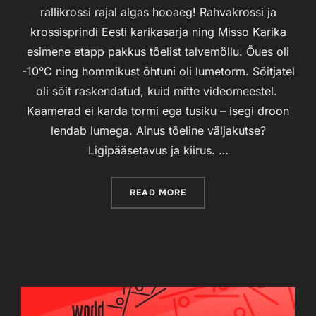
rallikrossi rajal algas hooaeg! Rahvakrossi ja
krossisprindi Eesti karikasarja ning Misso Karika
esimene etapp pakkus tõelist talvemöllu. Õues oli
-10°C ning hommikust õhtuni oli lumetorm. Sõitjatel
oli sõit raskendatud, kuid mitte videomeestel.
Kaamerad ei karda tormi ega tusiku – isegi droon
lendab lumega. Ainus tõeline väljakutse?
Ligipääsetavus ja kiirus. …
READ MORE
“RAHVAKROSSI JA KROSSI