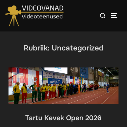
Skip
to
Search
TOGG
content
for:
Rubriik:
Uncategorized
Tartu Kevek Open 2026