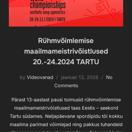
Rühmvõimlemise
maailmameistrivõistlused
20.-24.2024 TARTU
by
Videovanad
Posted
jaanuar 13, 2026
No
Comments
on
Pärast 13-aastast pausi toimusid rühmvõimlemise
maailmameistrivõistlused taas Eestis – seekord
Tartu südames. Neljapäevane spordipidu tõi kokku
maailma parimad võimlejad ning pakkus tuhandeid