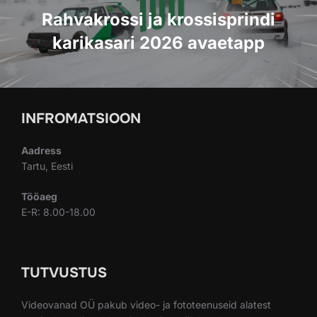
Rahvakrossi ja krossisprindi
karikasari 2026 avaetapp
INFROMATSIOON
Aadress
Tartu, Eesti
Tööaeg
E-R: 8.00-18.00
TUTVUSTUS
Videovanad OÜ pakub video- ja fototeenuseid alatest