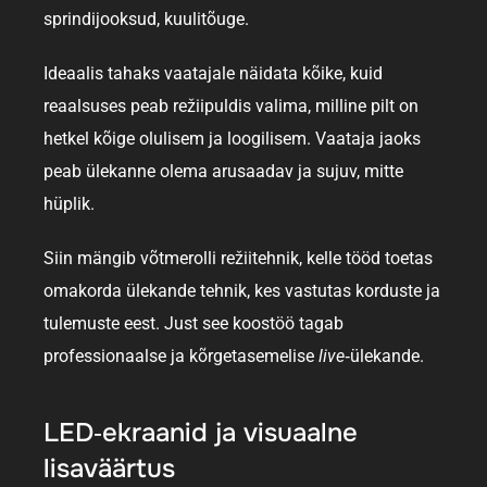
sprindijooksud,
kuulitõuge.
Ideaalis tahaks vaatajale näidata kõike, kuid
reaalsuses peab režiipuldis valima, milline pilt on
hetkel kõige olulisem ja loogilisem. Vaataja jaoks
peab ülekanne olema arusaadav ja sujuv, mitte
hüplik.
Siin mängib võtmerolli režiitehnik, kelle tööd toetas
omakorda ülekande tehnik, kes vastutas korduste ja
tulemuste eest. Just see koostöö tagab
professionaalse ja kõrgetasemelise
live
‑ülekande.
LED‑ekraanid ja visuaalne
lisaväärtus