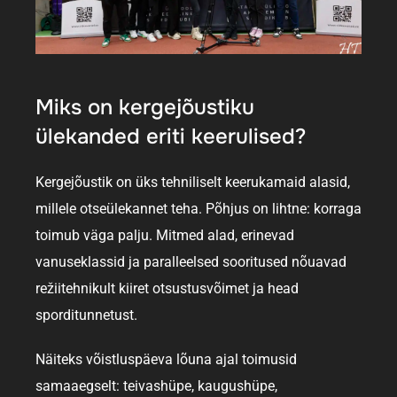
Miks on kergejõustiku
ülekanded eriti keerulised?
Kergejõustik on üks tehniliselt keerukamaid alasid,
millele otseülekannet teha. Põhjus on lihtne: korraga
toimub väga palju. Mitmed alad, erinevad
vanuseklassid ja paralleelsed sooritused nõuavad
režiitehnikult kiiret otsustusvõimet ja head
sporditunnetust.
Näiteks võistluspäeva lõuna ajal toimusid
samaaegselt:
teivashüpe,
kaugushüpe,