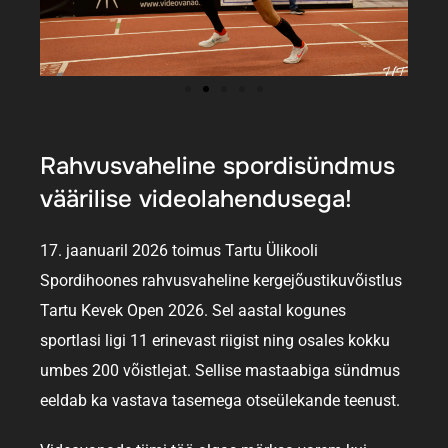
Rahvusvaheline spordisündmus
väärilise videolahendusega!
17. jaanuaril 2026 toimus Tartu Ülikooli
Spordihoones rahvusvaheline kergejõustikuvõistlus
Tartu Kevek Open 2026. Sel aastal kogunes
sportlasi ligi 11 erinevast riigist ning osales kokku
umbes 200 võistlejat. Sellise mastaabiga sündmus
eeldab ka vastava tasemega otseülekande teenust.