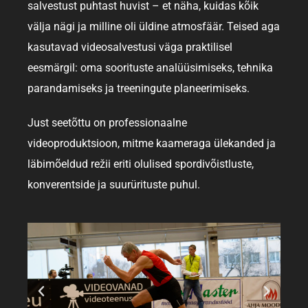
salvestust puhtast huvist – et näha, kuidas kõik
välja nägi ja milline oli üldine atmosfäär. Teised aga
kasutavad videosalvestusi väga praktilisel
eesmärgil: oma soorituste analüüsimiseks, tehnika
parandamiseks ja treeningute planeerimiseks.
Just seetõttu on professionaalne
videoproduktsioon, mitme kaameraga ülekanded ja
läbimõeldud režii eriti olulised spordivõistluste,
konverentside ja suurürituste puhul.