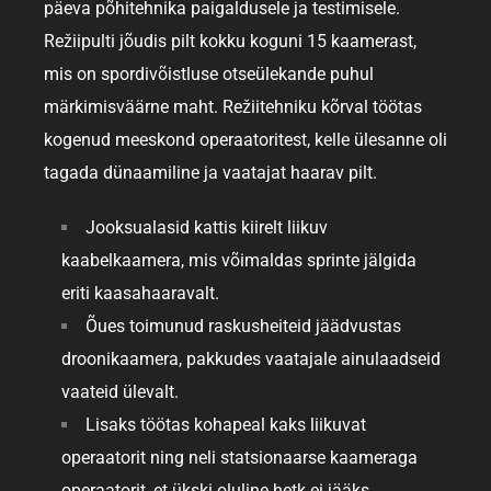
päeva põhitehnika paigaldusele ja testimisele.
Režiipulti jõudis pilt kokku koguni 15 kaamerast,
mis on spordivõistluse otseülekande puhul
märkimisväärne maht. Režiitehniku kõrval töötas
kogenud meeskond operaatoritest, kelle ülesanne oli
tagada dünaamiline ja vaatajat haarav pilt.
Jooksualasid kattis kiirelt liikuv
kaabelkaamera, mis võimaldas sprinte jälgida
eriti kaasahaaravalt.
Õues toimunud raskusheiteid jäädvustas
droonikaamera, pakkudes vaatajale ainulaadseid
vaateid ülevalt.
Lisaks töötas kohapeal kaks liikuvat
operaatorit ning neli statsionaarse kaameraga
operaatorit, et ükski oluline hetk ei jääks