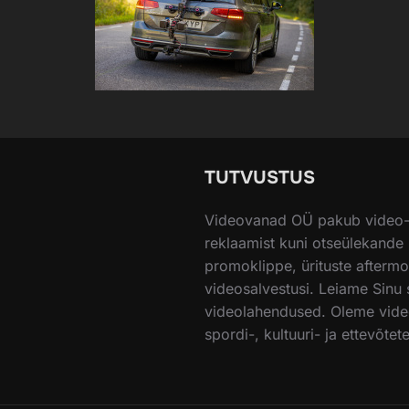
TUTVUSTUS
Videovanad OÜ pakub video- j
reklaamist kuni otseülekande
promoklippe, ürituste aftermo
videosalvestusi. Leiame Sinu s
videolahendused. Oleme video
spordi-, kultuuri- ja ettevõtet