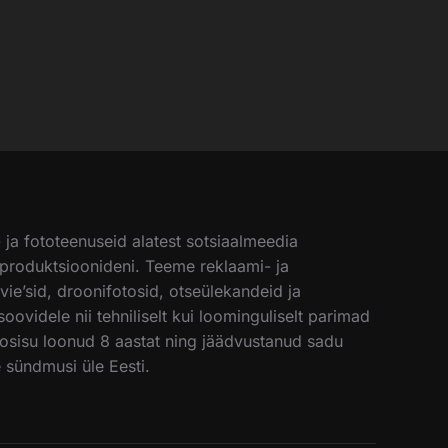
a fototeenuseid alatest sotsiaalmeedia
 produktsioonideni. Teeme reklaami- ja
vie’sid, droonifotosid, otseülekandeid ja
oovidele nii tehniliselt kui loominguliselt parimad
sisu loonud 8 aastat ning jäädvustanud sadu
e sündmusi üle Eesti.