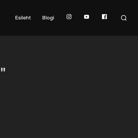
Search
Esileht
Blogi
for:
"